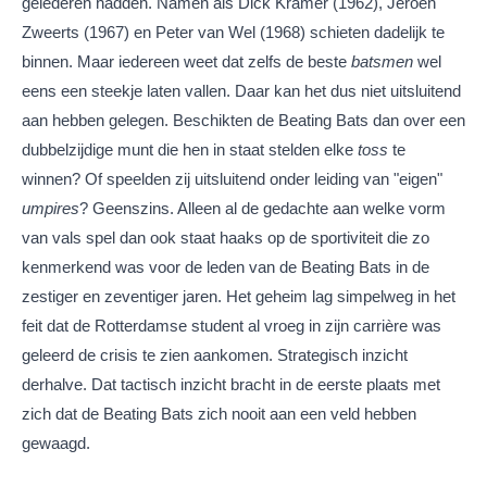
gelederen hadden. Namen als Dick Kramer (1962), Jeroen
Zweerts (1967) en Peter van Wel (1968) schieten dadelijk te
binnen. Maar iedereen weet dat zelfs de beste
batsmen
wel
eens een steekje laten vallen. Daar kan het dus niet uitsluitend
aan hebben gelegen. Beschikten de Beating Bats dan over een
dubbelzijdige munt die hen in staat stelden elke
toss
te
winnen? Of speelden zij uitsluitend onder leiding van "eigen"
umpires
? Geenszins. Alleen al de gedachte aan welke vorm
van vals spel dan ook staat haaks op de sportiviteit die zo
kenmerkend was voor de leden van de Beating Bats in de
zestiger en zeventiger jaren. Het geheim lag simpelweg in het
feit dat de Rotterdamse student al vroeg in zijn carrière was
geleerd de crisis te zien aankomen. Strategisch inzicht
derhalve. Dat tactisch inzicht bracht in de eerste plaats met
zich dat de Beating Bats zich nooit aan een veld hebben
gewaagd.