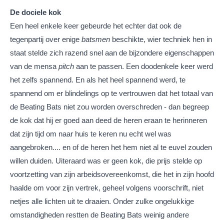
De dociele kok
Een heel enkele keer gebeurde het echter dat ook de
tegenpartij over enige
batsmen
beschikte, wier techniek hen in
staat stelde zich razend snel aan de bijzondere eigenschappen
van de mensa
pitch
aan te passen. Een doodenkele keer werd
het zelfs spannend. En als het heel spannend werd, te
spannend om er blindelings op te vertrouwen dat het totaal van
de Beating Bats niet zou worden overschreden - dan begreep
de kok dat hij er goed aan deed de heren eraan te herinneren
dat zijn tijd om naar huis te keren nu echt wel was
aangebroken.... en of de heren het hem niet al te euvel zouden
willen duiden. Uiteraard was er geen kok, die prijs stelde op
voortzetting van zijn arbeidsovereenkomst, die het in zijn hoofd
haalde om voor zijn vertrek, geheel volgens voorschrift, niet
netjes alle lichten uit te draaien. Onder zulke ongelukkige
omstandigheden restten de Beating Bats weinig andere