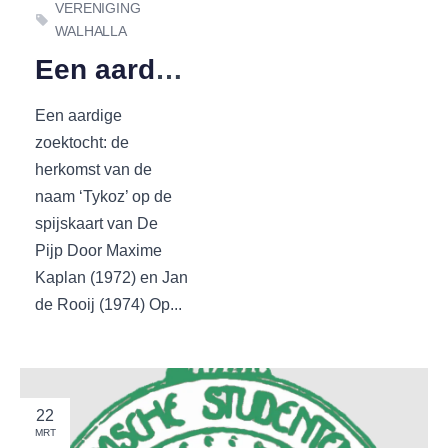
VERENIGING
WALHALLA
Een aardige zoektocht
Een aardige
zoektocht: de
herkomst van de
naam ‘Tykoz’ op de
spijskaart van De
Pijp Door Maxime
Kaplan (1972) en Jan
de Rooij (1974) Op...
22
MRT