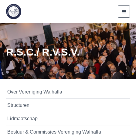
Toggl
navig
R.S.C./ R.V.S.V.
Over Vereniging Walhalla
Structuren
Lidmaatschap
Bestuur & Commissies Vereniging Walhalla