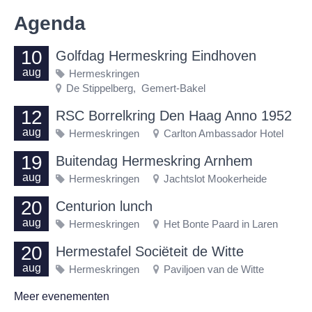
Agenda
10
Golfdag Hermeskring Eindhoven
aug
Hermeskringen
De Stippelberg, Gemert-Bakel
12
RSC Borrelkring Den Haag Anno 1952
aug
Hermeskringen
Carlton Ambassador Hotel
19
Buitendag Hermeskring Arnhem
aug
Hermeskringen
Jachtslot Mookerheide
20
Centurion lunch
aug
Hermeskringen
Het Bonte Paard in Laren
20
Hermestafel Sociëteit de Witte
aug
Hermeskringen
Paviljoen van de Witte
Meer evenementen