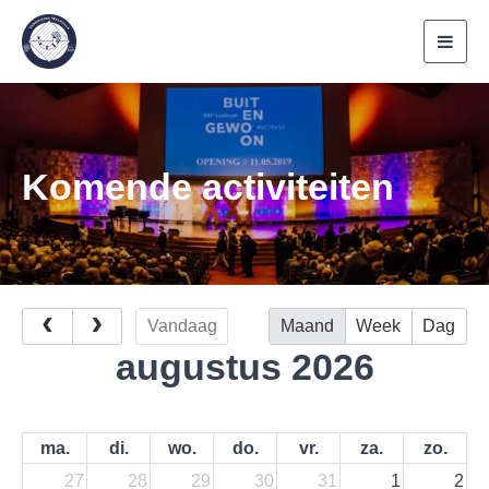
Toggl
navig
Komende activiteiten
Vandaag
Maand
Week
Dag
augustus 2026
ma.
di.
wo.
do.
vr.
za.
zo.
27
28
29
30
31
1
2