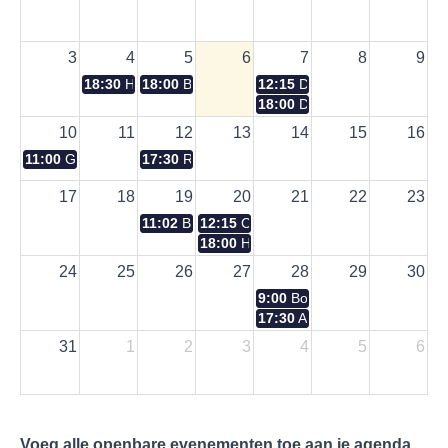
3
4
5
6
7
8
9
18:30
Hermeskring Zwolle en Ommelanden
18:00
Borrel & Diner Walhallakring Zeeland
12:15
De Pijplunch
18:00
Diner Hermeskring Fry
10
11
12
13
14
15
16
11:00
Golfdag Hermeskring Eindhoven
17:30
RSC Borrelkring Den Haag Anno 1952
17
18
19
20
21
22
23
11:02
Buitendag Hermeskring Arnhem
12:15
Centurion lunch
18:00
Hermestafel Sociëteit de Witte
24
25
26
27
28
29
30
9:00
Boellaard Beker 2026
17:30
ALV Vereniging Walhal
31
1
2
3
4
5
6
Voeg alle openbare evenementen toe aan je agenda